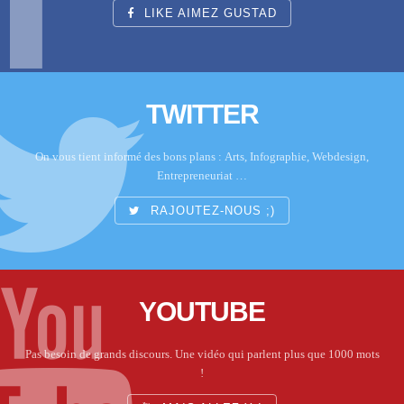
LIKE AIMEZ GUSTAD
TWITTER
On vous tient informé des bons plans : Arts, Infographie, Webdesign,
Entrepreneuriat …
RAJOUTEZ-NOUS ;)
YOUTUBE
Pas besoin de grands discours. Une vidéo qui parlent plus que 1000 mots
!