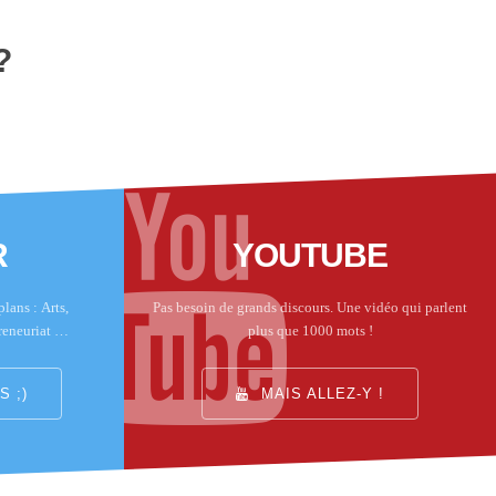
?
R
YOUTUBE
lans : Arts,
Pas besoin de grands discours. Une vidéo qui parlent
reneuriat …
plus que 1000 mots !
 ;)
MAIS ALLEZ-Y !