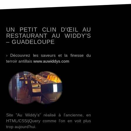
UN PETIT CLIN D’ŒIL AU
RESTAURANT AU WIDDY’S
– GUADELOUPE
› Découvrez les saveurs et la finesse du
terroir antillais
www.auwiddys.com
Site "Au Widdy's" réalisé à l'ancienne, en
HTML/CSS/jQuery comme l'on en voit plus
trop aujourd'hui.