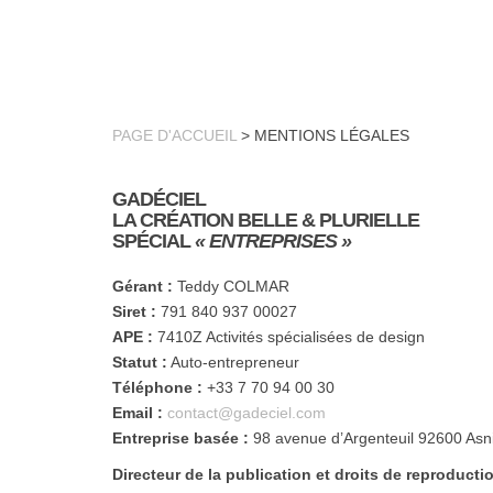
PAGE D'ACCUEIL
>
MENTIONS LÉGALES
GADÉCIEL
LA CRÉATION BELLE & PLURIEL
LE
SPÉCIAL
« ENTREPRISES »
Gérant :
Teddy COLMAR
Siret :
791 840 937 00027
APE :
7410Z Activités spécialisées de design
Statut :
Auto-entrepreneur
Téléphone :
+33 7 70 94 00 30
Email :
contact@gadeciel.com
Entreprise basée :
98 avenue d’Argenteuil 92600 As
Directeur de la publication et droits de reproductio