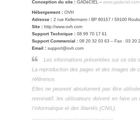
Conception du site :
GADéCIEL –
www.gadeciel.com
Hébergement :
OVH
Adresse :
2 rue Kellermann / BP 80157 / 59100 Roub
Site :
http://www.ovh.com
Support Technique :
08 99 70 17 61
Support Commercial :
08 20 32 03 63 – Fax : 03 20 
Email :
support@ovh.com
Les informations présentées sur ce site 
La reproduction des pages et des images de ce 
référence.
Elles ne peuvent absolument pas être utilisé
nominatif, les utilisateurs doivent en faire
l’informatique et des libertés (CNIL).
……………………………………….