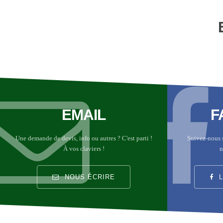
EMAIL
F
Une demande de devis, info ou autres ? C'est parti !
Suivez-nous 
À vos claviers !
n
NOUS ÉCRIRE
L