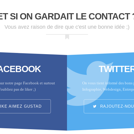
ET SI ON GARDAIT LE CONTACT 
Vous avez raison de dire que c'est une bonne idée ;)
ACEBOOK
TWITTE
sur notre page Facebook et surtout
On vous tient informé des bons p
'oubliez pas de liker ;)
Infographie, Webdesign, Entrep
IKE AIMEZ GUSTAD
RAJOUTEZ-NOUS