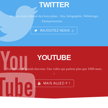
TWITTER
On vous tient informé des bons plans : Arts, Infographie, Webdesign,
Entrepreneuriat …
RAJOUTEZ-NOUS ;)
YOUTUBE
Pas besoin de grands discours. Une vidéo qui parlent plus que 1000 mots
!
MAIS ALLEZ-Y !