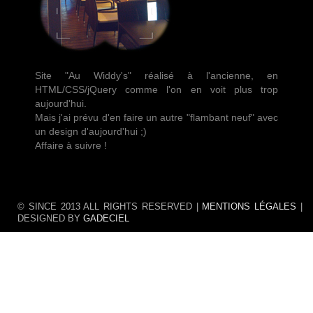
Site "Au Widdy's" réalisé à l'ancienne, en
HTML/CSS/jQuery comme l'on en voit plus trop
aujourd'hui.
Mais j'ai prévu d'en faire un autre "flambant neuf" avec
un design d'aujourd'hui ;)
Affaire à suivre !
© SINCE 2013 ALL RIGHTS RESERVED |
MENTIONS LÉGALES
|
DESIGNED BY
GADECIEL