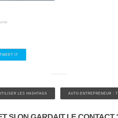
uriat
TWEET IT
TILISER LES HASHTAGS
AUTO-ENTREPRENEUR : T
ET SI ON GARDAIT LE CONTACT 