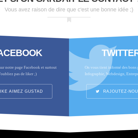
Vous avez raison de dire que c'est une bonne idée ;)
ACEBOOK
TWITTE
sur notre page Facebook et surtout
On vous tient informé des bons p
'oubliez pas de liker ;)
Infographie, Webdesign, Entrep
IKE AIMEZ GUSTAD
RAJOUTEZ-NOUS