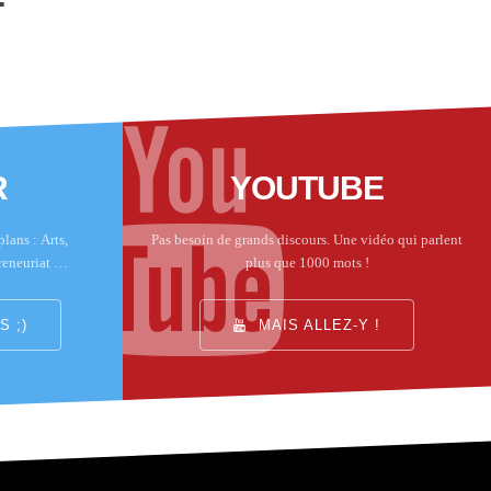
R
YOUTUBE
lans : Arts,
Pas besoin de grands discours. Une vidéo qui parlent
reneuriat …
plus que 1000 mots !
 ;)
MAIS ALLEZ-Y !