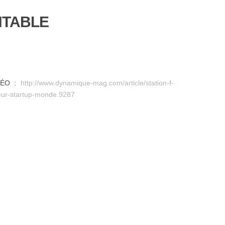
NTABLE
DÉO :
http://www.dynamique-mag.com/article/station-f-
teur-startup-monde.9287