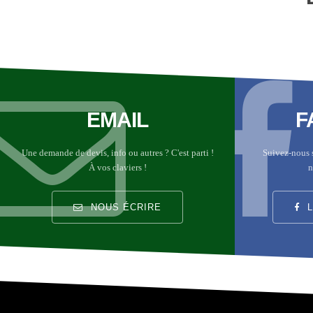
EMAIL
F
Une demande de devis, info ou autres ? C'est parti !
Suivez-nous 
À vos claviers !
n
NOUS ÉCRIRE
L