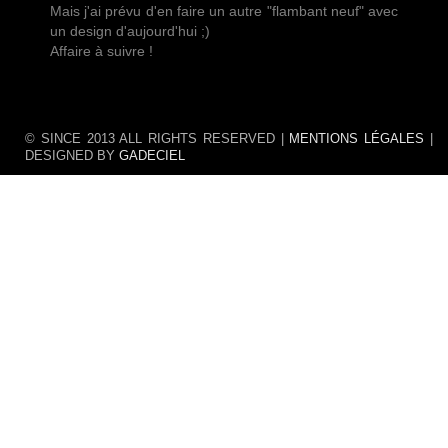
Mais j'ai prévu d'en faire un autre "flambant neuf" avec
un design d'aujourd'hui ;)
Affaire à suivre !
© SINCE 2013 ALL RIGHTS RESERVED |
MENTIONS LÉGALES
|
DESIGNED BY
GADECIEL