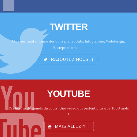
TWITTER
On vous tient informé des bons plans : Arts, Infographie, Webdesign,
Entrepreneuriat …
RAJOUTEZ-NOUS ;)
YOUTUBE
Pas besoin de grands discours. Une vidéo qui parlent plus que 1000 mots
!
MAIS ALLEZ-Y !