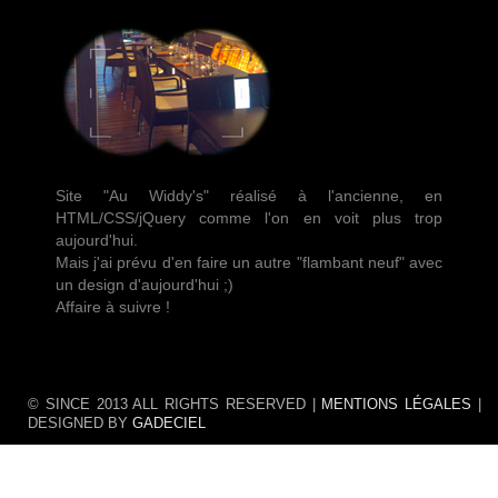
Site "Au Widdy's" réalisé à l'ancienne, en
HTML/CSS/jQuery comme l'on en voit plus trop
aujourd'hui.
Mais j'ai prévu d'en faire un autre "flambant neuf" avec
un design d'aujourd'hui ;)
Affaire à suivre !
© SINCE 2013 ALL RIGHTS RESERVED |
MENTIONS LÉGALES
|
DESIGNED BY
GADECIEL