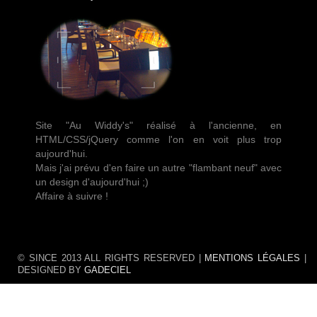
Site "Au Widdy's" réalisé à l'ancienne, en
HTML/CSS/jQuery comme l'on en voit plus trop
aujourd'hui.
Mais j'ai prévu d'en faire un autre "flambant neuf" avec
un design d'aujourd'hui ;)
Affaire à suivre !
© SINCE 2013 ALL RIGHTS RESERVED |
MENTIONS LÉGALES
|
DESIGNED BY
GADECIEL