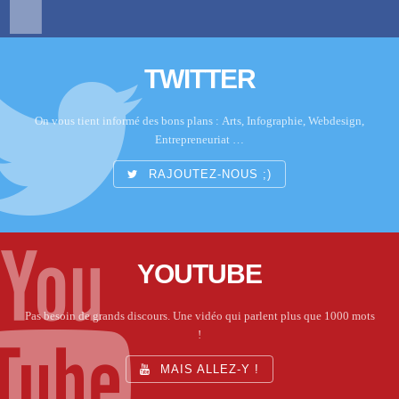
TWITTER
On vous tient informé des bons plans : Arts, Infographie, Webdesign,
Entrepreneuriat …
RAJOUTEZ-NOUS ;)
YOUTUBE
Pas besoin de grands discours. Une vidéo qui parlent plus que 1000 mots
!
MAIS ALLEZ-Y !