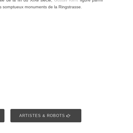
le de la fin du XIXe siècle,
Gustav Klimt
figure parmi
des somptueux monuments de la Ringstrasse.
ARTISTES & ROBOTS