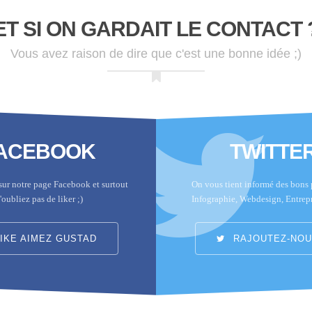
ET SI ON GARDAIT LE CONTACT 
Vous avez raison de dire que c'est une bonne idée ;)
ACEBOOK
TWITTE
sur notre page Facebook et surtout
On vous tient informé des bons p
'oubliez pas de liker ;)
Infographie, Webdesign, Entrep
IKE AIMEZ GUSTAD
RAJOUTEZ-NOUS