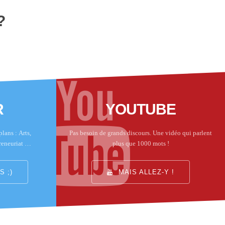
?
R
YOUTUBE
lans : Arts,
Pas besoin de grands discours. Une vidéo qui parlent
reneuriat …
plus que 1000 mots !
 ;)
MAIS ALLEZ-Y !