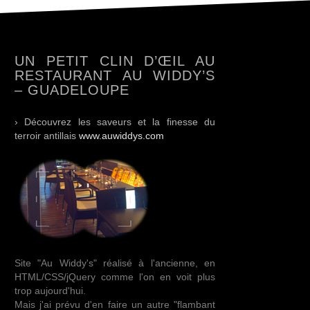
UN PETIT CLIN D’ŒIL AU
RESTAURANT AU WIDDY’S
– GUADELOUPE
› Découvrez les saveurs et la finesse du
terroir antillais
www.auwiddys.com
Site "Au Widdy's" réalisé à l'ancienne, en
HTML/CSS/jQuery comme l'on en voit plus
trop aujourd'hui.
Mais j'ai prévu d'en faire un autre "flambant