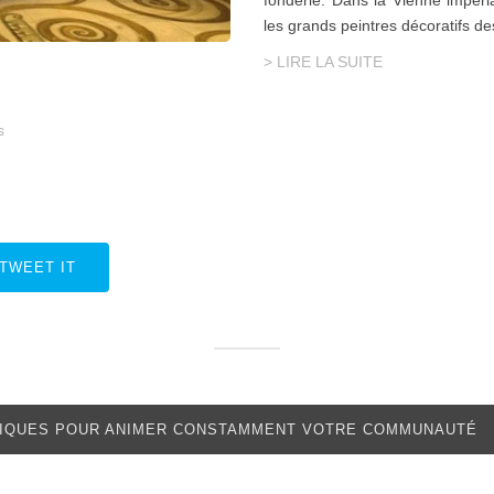
fonderie. Dans la Vienne impéria
les grands peintres décoratifs 
> LIRE LA SUITE
s
TWEET IT
NIQUES POUR ANIMER CONSTAMMENT VOTRE COMMUNAUTÉ