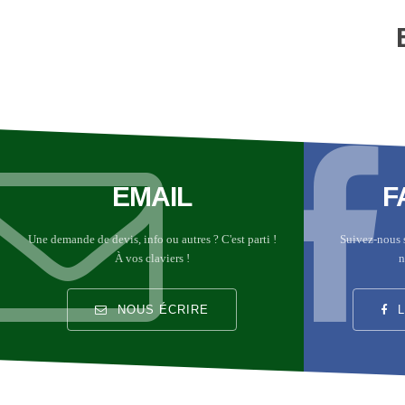
EMAIL
F
Une demande de devis, info ou autres ? C'est parti !
Suivez-nous 
À vos claviers !
n
NOUS ÉCRIRE
L