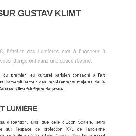
 SUR GUSTAV KLIMT
8, l’Atelier des Lumières met à l’honneur 3
 vous plongeront dans une douce rêverie.
 du premier lieu culturel parisien consacré à l’art
rs immersif autour des représentants majeurs de la
Gustav Klimt
fait figure de proue.
T LUMIÈRE
a disparition, ainsi que celle d’Egon Schiele, leurs
e sur l’espace de projection XXL de l’ancienne