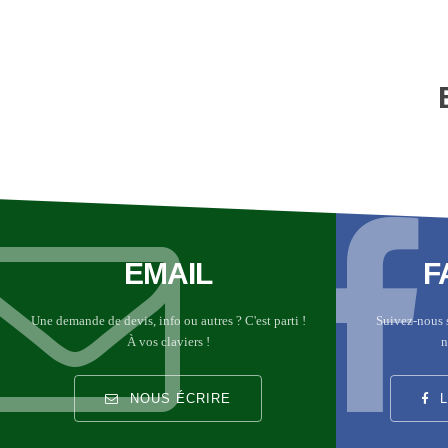
EMAIL
F
Une demande de devis, info ou autres ? C'est parti !
Suivez-nous 
À vos claviers !
n
NOUS ÉCRIRE
L