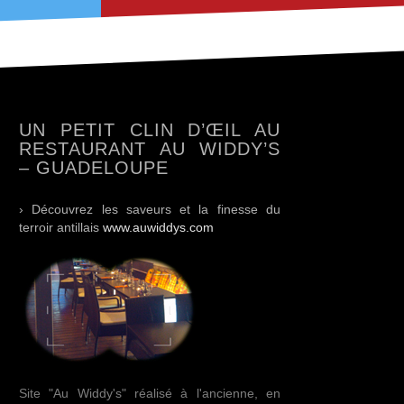
UN PETIT CLIN D’ŒIL AU
RESTAURANT AU WIDDY’S
– GUADELOUPE
› Découvrez les saveurs et la finesse du
terroir antillais
www.auwiddys.com
Site "Au Widdy's" réalisé à l'ancienne, en