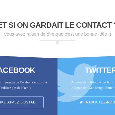
ET SI ON GARDAIT LE CONTACT 
Vous avez raison de dire que c'est une bonne idée ;)
ACEBOOK
TWITTE
sur notre page Facebook et surtout
On vous tient informé des bons p
'oubliez pas de liker ;)
Infographie, Webdesign, Entrep
IKE AIMEZ GUSTAD
RAJOUTEZ-NOUS