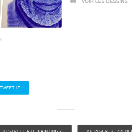
VOIR LES DESSINS
6
TWEET IT
3D STREET ART (PAINTINGS)
MICRO-ENTREPRENE