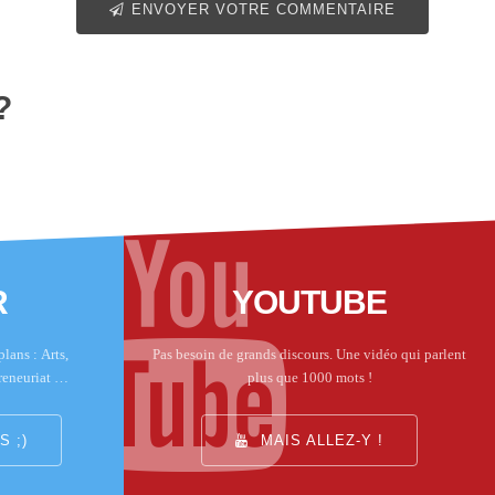
ENVOYER VOTRE COMMENTAIRE
?
R
YOUTUBE
lans : Arts,
Pas besoin de grands discours. Une vidéo qui parlent
reneuriat …
plus que 1000 mots !
 ;)
MAIS ALLEZ-Y !